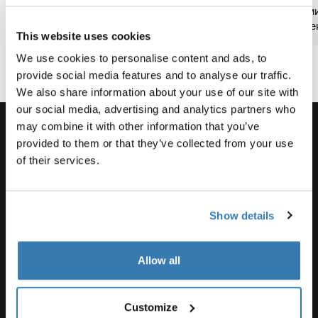
2 мин. на
2 мин. на
2 мин. на
2 м
чтение
чтение
чтение
чте
This website uses cookies
We use cookies to personalise content and ads, to
provide social media features and to analyse our traffic.
We also share information about your use of our site with
our social media, advertising and analytics partners who
may combine it with other information that you’ve
provided to them or that they’ve collected from your use
of their services.
Поддержка
Show details
Поддержка продукта
Allow all
Thule
Customize