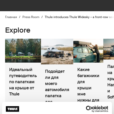
Главная
/
Press Room
/
Thule introduces Thule Widesky – a front-row sea
Explore
Па
Идеальный
Какие
Подойдет
на
путеводитель
багажники
ли для
кр
по палаткам
для
моего
Har
на крыше от
крыши
автомобиля
и
Thule
мне
палатка
Sof
нужны для
для
палатки
крыши?
на крыше