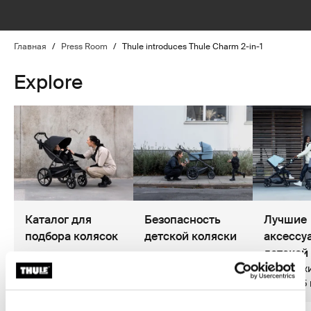
Главная
/
Press Room
/
Thule introduces Thule Charm 2-in-1
Explore
Каталог для
Безопасность
Лучшие
подбора колясок
детской коляски
аксессу
детской
Продолжительность
Продолжительность
Продолжи
чтения: 8 минут
чтения: 3 минут
чтения: 5