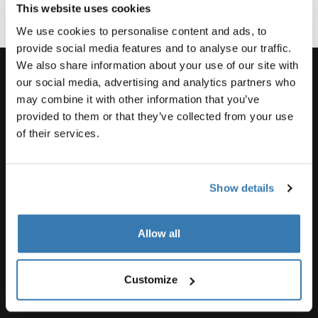
This website uses cookies
We use cookies to personalise content and ads, to
provide social media features and to analyse our traffic.
We also share information about your use of our site with
our social media, advertising and analytics partners who
may combine it with other information that you’ve
Поддержка
provided to them or that they’ve collected from your use
of their services.
Поддержка продукта
Show details
Thule
Allow all
Customize
Visit Thule on Facebook (external link)
Visit Thule on Instagram (external link)
Visit Thule on Youtube (external lin