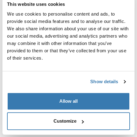
Регулируемый крепежный комплект для установки
This website uses cookies
багажника для крыши Thule на автомобили без
We use cookies to personalise content and ads, to
готовых точек крепления или установленных
provide social media features and to analyse our traffic.
изготовителем багажников.
We also share information about your use of our site with
our social media, advertising and analytics partners who
may combine it with other information that you’ve
provided to them or that they’ve collected from your use
of their services.
Все характеристики
Toggle features
Технические характеристики
Toggle techspec
Show details
Инструкции
Toggle guides and instructions
Allow all
Customize