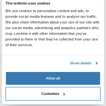
Регулируемый крепежный комплект для установки
This website uses cookies
багажника для крыши Thule на автомобили без
We use cookies to personalise content and ads, to
готовых точек крепления или установленных
provide social media features and to analyse our traffic.
изготовителем багажников.
We also share information about your use of our site with
our social media, advertising and analytics partners who
may combine it with other information that you’ve
provided to them or that they’ve collected from your use
of their services.
Все характеристики
Toggle features
Технические характеристики
Toggle techspec
Show details
Инструкции
Toggle guides and instructions
Allow all
Customize