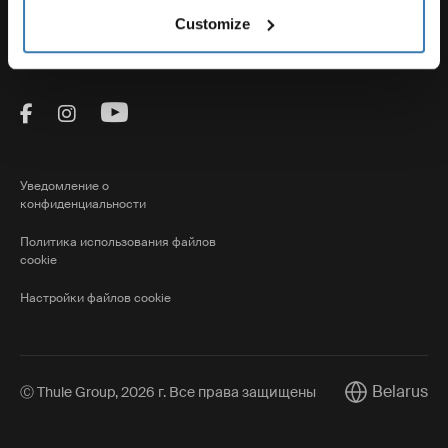
Thule
Customize
Visit Thule on Facebook (external link)
Visit Thule on Instagram (external link)
Visit Thule on Youtube (external lin
Уведомление о
конфиденциальности
Политика использования файлов
cookie
Настройки файлов cookie
Belarus
Ⓒ Thule Group, 2026 г. Все права защищены
Current marke