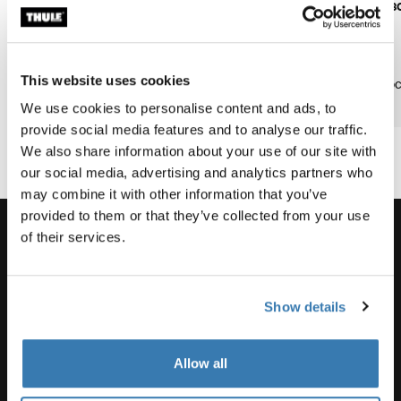
спортивное
перевозки груз
McNamara
снаряжение
befriends
the sea
This website uses cookies
monsters
Продолжительность
Продолжительнос
3 min
чтения: 2 минут
чтения: 2 минут
We use cookies to personalise content and ads, to
provide social media features and to analyse our traffic.
We also share information about your use of our site with
our social media, advertising and analytics partners who
may combine it with other information that you’ve
provided to them or that they’ve collected from your use
of their services.
Поддержка
Show details
Поддержка продукта
Allow all