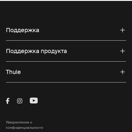
Поддержка
Поддержка продукта
Thule
Visit Thule on Facebook (external link)
Visit Thule on Instagram (external link)
Visit Thule on Youtube (external lin
Уведомление о
конфиденциальности