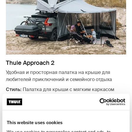
Thule Approach 2
Удобная и просторная палатка на крыше для
любителей приключений и семейного отдыха
Стиль:
Палатка для крыши с мягким каркасом
Размеры:
S
- 2 человека,
M
- 2-3 человека,
L
- 3-4
человека
Преимущества:
просторная с большими
панорамными окнамии#x2028
This website uses cookies
Простая установка (3 минуты)
We use cookies to personalise content and ads, to