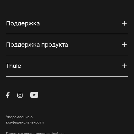
Поддержка
Поддержка продукта
Thule
Visit Thule on Facebook (external link)
Visit Thule on Instagram (external link)
Visit Thule on Youtube (external lin
Уведомление о
конфиденциальности
Политика использования файлов