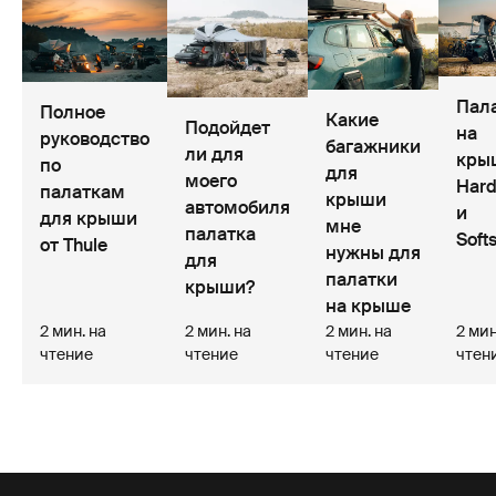
Пал
Полное
Какие
Подойдет
на
руководство
багажники
ли для
кры
по
для
моего
Hard
палаткам
крыши
автомобиля
и
для крыши
мне
палатка
Softs
от Thule
нужны для
для
палатки
крыши?
на крыше
2 мин. на
2 мин. на
2 мин. на
2 мин
чтение
чтение
чтение
чтен