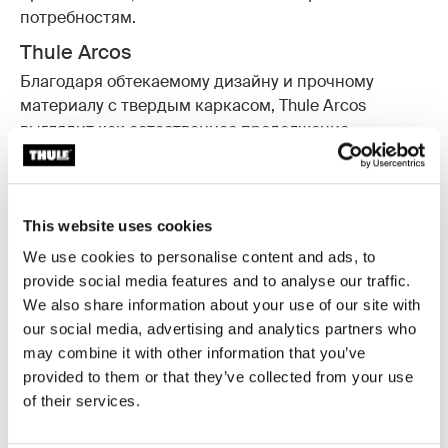
потребностям.
Thule Arcos
Благодаря обтекаемому дизайну и прочному
материалу с твердым каркасом, Thule Arcos
выглядит как естественное продолжение
автомобиля. Низкое расположение обеспечивает
удобную загрузку и разгрузку объёмного багажа.
Thule Santu
This website uses cookies
Thule Santu крепится к велосипедным креплениям
We use cookies to personalise content and ads, to
Thule и превращает ваш стеллаж для хранения
provide social media features and to analyse our traffic.
велосипедов в многофункциональное
We also share information about your use of our site with
транспортное решение, позволяя одновременно
our social media, advertising and analytics partners who
перевозить велосипед и грузовой бокс. Благодаря
may combine it with other information that you’ve
умным функциям обеспечивается удобное
provided to them or that they’ve collected from your use
хранение и простая установка.
of their services.
Thule Onto 2