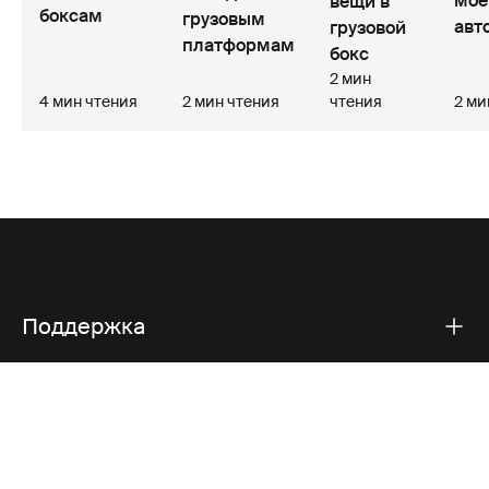
мое
вещи в
боксам
грузовым
авт
грузовой
платформам
бокс
2 мин
4 мин чтения
2 мин чтения
чтения
2 ми
Поддержка
Поддержка продукта
Thule