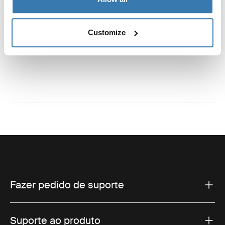
Especificações técnicas
Toggle techspec
Customize
Instruções
Toggle guides and instructions
Fazer pedido de suporte
Suporte ao produto