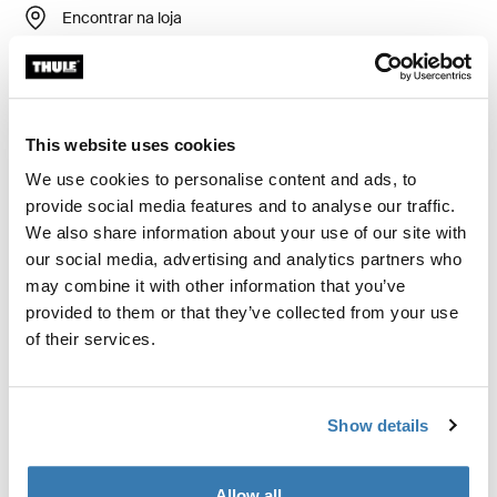
Encontrar na loja
Calcular frete e prazo
Calcular
This website uses cookies
We use cookies to personalise content and ads, to
provide social media features and to analyse our traffic.
Kit de instalação personalizado para montar um
We also share information about your use of our site with
sistema rack de teto Thule em veículos com pontos
our social media, advertising and analytics partners who
fixos integrados, trilhos T ou pontos de fixação de rack
may combine it with other information that you’ve
personalizados.
provided to them or that they’ve collected from your use
of their services.
Show details
Todos os recursos
Toggle features
Allow all