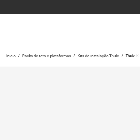
Início
/
Racks de teto e plataformas
/
Kits de instalação Thule
/
Thule Ki