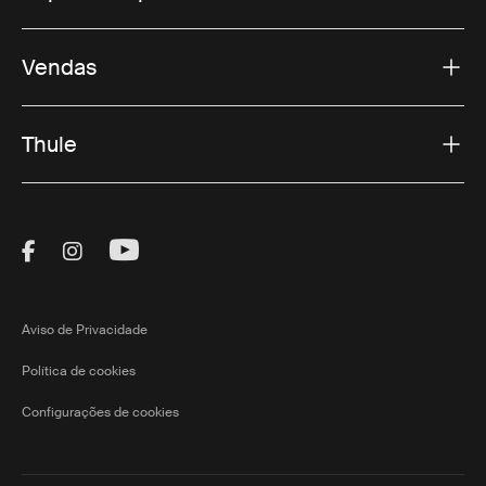
Vendas
Thule
Visit Thule on Facebook (external link)
Visit Thule on Instagram (external link)
Visit Thule on Youtube (external lin
Aviso de Privacidade
Política de cookies
Configurações de cookies