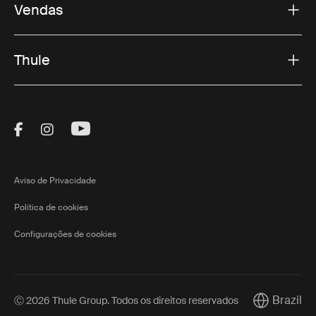
Vendas
Thule
Visit Thule on Facebook (external link)
Visit Thule on Instagram (external link)
Visit Thule on Youtube (external lin
Aviso de Privacidade
Política de cookies
Configurações de cookies
Brazil
Ⓒ 2026 Thule Group. Todos os direitos reservados
Current mar