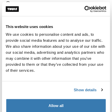
Encontrar na loja
Calcular frete e prazo
This website uses cookies
Calcular
We use cookies to personalise content and ads, to
provide social media features and to analyse our traffic.
We also share information about your use of our site with
Kit de instalação personalizado para montar um rack
our social media, advertising and analytics partners who
de teto Thule em veículos com trilhos embutidos.
may combine it with other information that you’ve
provided to them or that they’ve collected from your use
of their services.
Todos os recursos
Toggle features
Show details
Especificações técnicas
Toggle techspec
Allow all