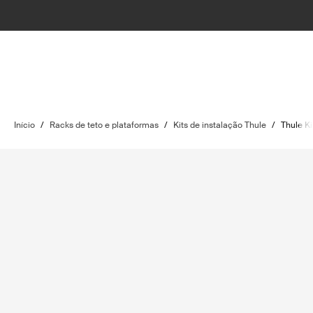
Início
/
Racks de teto e plataformas
/
Kits de instalação Thule
/
Thule Ki