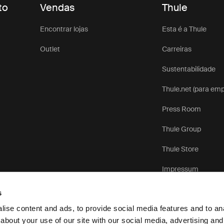
to
Vendas
Thule
Encontrar lojas
Esta é a Thule
Outlet
Carreiras
Sustentabilidade
Thule.net (para em
Press Room
Thule Group
Thule Store
Impressum
s
ise content and ads, to provide social media features and to anal
about your use of our site with our social media, advertising and