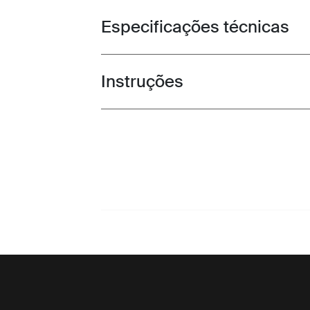
Especificações técnicas
Toggle techspec
Instruções
Toggle guides and instructions