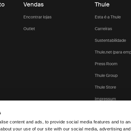
to
Vendas
Thule
Encontrar lojas
Esta é a Thule
Outlet
Carreiras
Sustentabilidade
Thule.net (para em
Press Room
Thule Group
Thule Store
Impressum
s
ise content and ads, to provide social media features and to anal
about your use of our site with our social media, advertising and