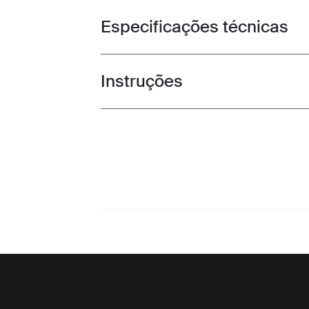
Especificações técnicas
Toggle techspec
Instruções
Toggle guides and instructions