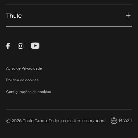
Thule
Visit Thule on Facebook (external link)
Visit Thule on Instagram (external link)
Visit Thule on Youtube (external lin
Aviso de Privacidade
Política de cookies
Configurações de cookies
Brazil
Ⓒ 2026 Thule Group. Todos os direitos reservados
Current mar