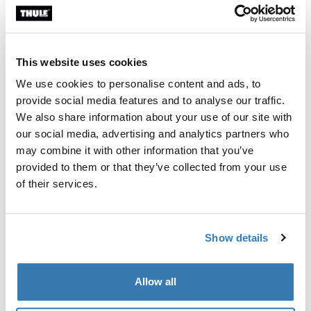
Encontrar na loja
Calcular frete e prazo
This website uses cookies
Calcular
We use cookies to personalise content and ads, to
provide social media features and to analyse our traffic.
We also share information about your use of our site with
our social media, advertising and analytics partners who
Kit de adaptadores personalizado para montagem de
may combine it with other information that you’ve
sistemas de rack de teto Thule em veículos
provided to them or that they’ve collected from your use
selecionados.
of their services.
Show details
Especificações técnicas
Toggle techspec
Allow all
Instruções
Toggle guides and instructions