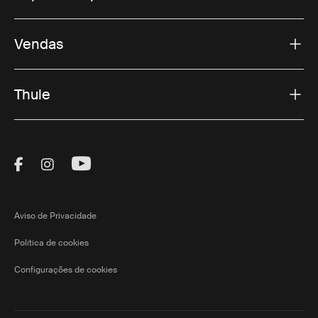
Vendas
Thule
Visit Thule on Facebook (external link)
Visit Thule on Instagram (external link)
Visit Thule on Youtube (external lin
Aviso de Privacidade
Política de cookies
Configurações de cookies