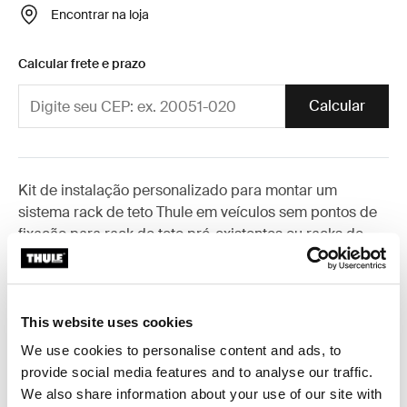
Encontrar na loja
Calcular frete e prazo
Calcular
Kit de instalação personalizado para montar um
sistema rack de teto Thule em veículos sem pontos de
fixação para rack de teto pré-existentes ou racks de
fábrica.
This website uses cookies
We use cookies to personalise content and ads, to
Todos os recursos
Toggle features
provide social media features and to analyse our traffic.
We also share information about your use of our site with