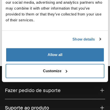
our social media, advertising and analytics partners who
Especificações técnicas
Toggle techspec
may combine it with other information that you’ve
provided to them or that they’ve collected from your use
Instruções
Toggle guides and instructions
of their services.
Show details
Allow all
Customize
Fazer pedido de suporte
Suporte ao produto