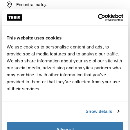
Encontrar na loja
Calcular frete e prazo
Calcular
This website uses cookies
We use cookies to personalise content and ads, to
provide social media features and to analyse our traffic.
Kit de instalação personalizado para montar um
We also share information about your use of our site with
sistema rack de teto Thule em veículos sem pontos de
our social media, advertising and analytics partners who
fixação para rack de teto pré-existentes ou racks de
may combine it with other information that you’ve
fábrica.
provided to them or that they’ve collected from your use
of their services.
Show details
Todos os recursos
Toggle features
Allow all