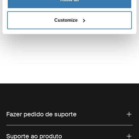
Especificações técnicas
Toggle techspec
Customize
Instruções
Toggle guides and instructions
Fazer pedido de suporte
Suporte ao produto