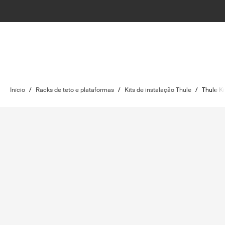
Início
/
Racks de teto e plataformas
/
Kits de instalação Thule
/
Thule Ki