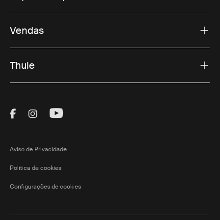
Vendas
Thule
Visit Thule on Facebook (external link)
Visit Thule on Instagram (external link)
Visit Thule on Youtube (external lin
Aviso de Privacidade
Política de cookies
Configurações de cookies