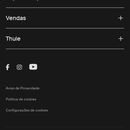
Vendas
Thule
Visit Thule on Facebook (external link)
Visit Thule on Instagram (external link)
Visit Thule on Youtube (external lin
Aviso de Privacidade
Política de cookies
Configurações de cookies