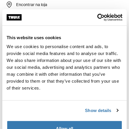
Encontrar na loja
Calcular frete e prazo
Calcular
This website uses cookies
We use cookies to personalise content and ads, to
provide social media features and to analyse our traffic.
Kit de instalação personalizado para montar um
We also share information about your use of our site with
sistema rack de teto Thule em veículos sem pontos de
our social media, advertising and analytics partners who
fixação para rack de teto pré-existentes ou racks de
may combine it with other information that you’ve
fábrica.
provided to them or that they’ve collected from your use
of their services.
Show details
Todos os recursos
Toggle features
Allow all