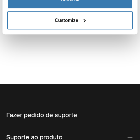
Especificações técnicas
Toggle techspec
Customize
Instruções
Toggle guides and instructions
Fazer pedido de suporte
Suporte ao produto