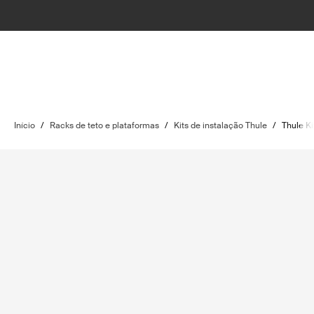
Início
/
Racks de teto e plataformas
/
Kits de instalação Thule
/
Thule Ki