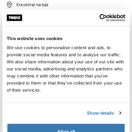
Encontrar na loja
Calcular frete e prazo
Calcular
This website uses cookies
We use cookies to personalise content and ads, to
provide social media features and to analyse our traffic.
Kit de instalação personalizado para montar um
We also share information about your use of our site with
sistema rack de teto Thule em veículos sem pontos de
our social media, advertising and analytics partners who
fixação para rack de teto pré-existentes ou racks de
may combine it with other information that you’ve
fábrica.
provided to them or that they’ve collected from your use
of their services.
Show details
Todos os recursos
Toggle features
Allow all