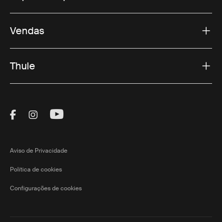
Vendas
Thule
Visit Thule on Facebook (external link)
Visit Thule on Instagram (external link)
Visit Thule on Youtube (external lin
Aviso de Privacidade
Política de cookies
Configurações de cookies