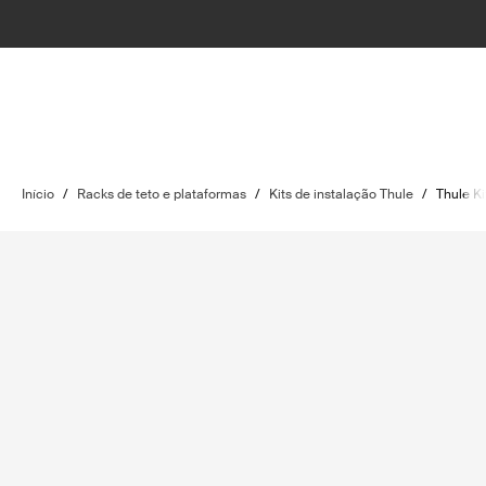
Início
/
Racks de teto e plataformas
/
Kits de instalação Thule
/
Thule Ki