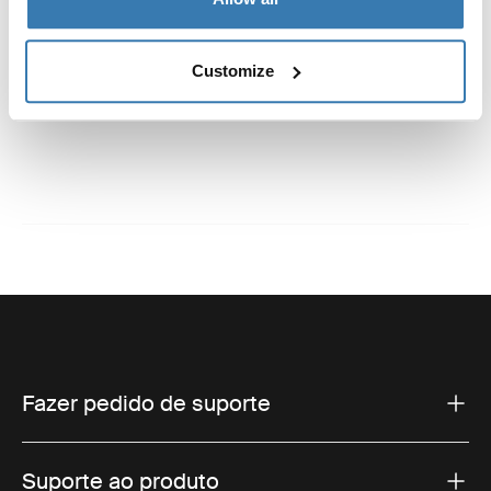
Especificações técnicas
Toggle techspec
Customize
Instruções
Toggle guides and instructions
Fazer pedido de suporte
Suporte ao produto