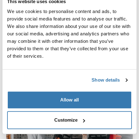
This website uses cookies
We use cookies to personalise content and ads, to
provide social media features and to analyse our traffic.
Segura e durável
We also share information about your use of our site with
our social media, advertising and analytics partners who
A Thule Allax oferece proteção avançada e conforto
may combine it with other information that you’ve
para seu cão. Ela foi submetida a testes de impacto
provided to them or that they’ve collected from your use
pela frente, pela traseira e em um cenário de
of their services.
capotagem. Ela oferece uma inovadora zona de
deformação e uma escotilha de escape, tudo isso para
garantir que você e seu cão possam passear com
Show details
conforto e segurança.
Allow all
Customize