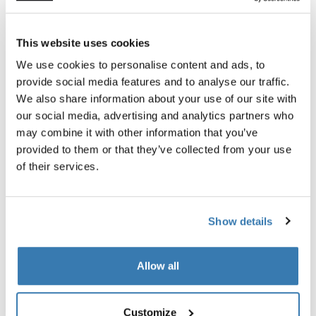
This website uses cookies
We use cookies to personalise content and ads, to
provide social media features and to analyse our traffic.
We also share information about your use of our site with
our social media, advertising and analytics partners who
Thule Yepp mini windscreen
Thule Yepp front adapter
may combine it with other information that you’ve
para-brisa transparente
adaptador
provided to them or that they’ve collected from your use
R$ 469,00
R$ 389,00
of their services.
Show details
Allow all
Descrição do produto
Toggle overview
Customize
Todos os recursos
Toggle features