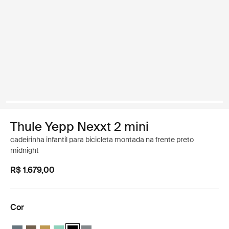
Thule Yepp Nexxt 2 mini
cadeirinha infantil para bicicleta montada na frente preto
midnight
R$ 1.679,00
Cor
Thule Yepp Nexxt 2 mini Ardósia escura
Thule Yepp Nexxt 2 mini Cáqui profundo
Thule Yepp Nexxt 2 mini Burnished yellow
Thule Yepp Nexxt 2 mini Mint Green
Thule Yepp Nexxt 2 mini Preto meia-noite (selecte
Thule Yepp Nexxt 2 mini Monument