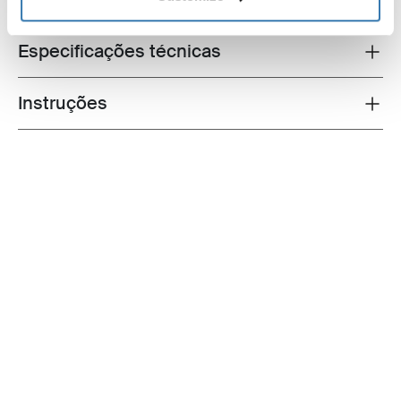
Especificações técnicas
Toggle techspec
Instruções
Toggle guides and instructions