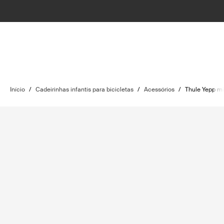
Início
/
Cadeirinhas infantis para bicicletas
/
Acessórios
/
Thule Yepp mi