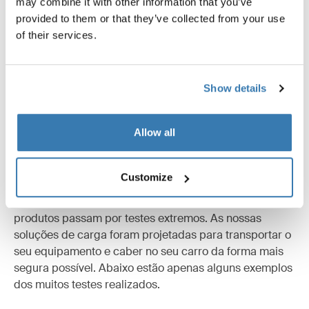
may combine it with other information that you’ve
provided to them or that they’ve collected from your use
Todos os recursos
Toggle features
of their services.
Especificações técnicas
Toggle techspec
Show details
Instruções
Toggle guides and instructions
Allow all
Testados até o limite
Customize
No Thule Test Center™ em Hillerstorp, Suécia, os
produtos passam por testes extremos. As nossas
soluções de carga foram projetadas para transportar o
seu equipamento e caber no seu carro da forma mais
segura possível. Abaixo estão apenas alguns exemplos
dos muitos testes realizados.