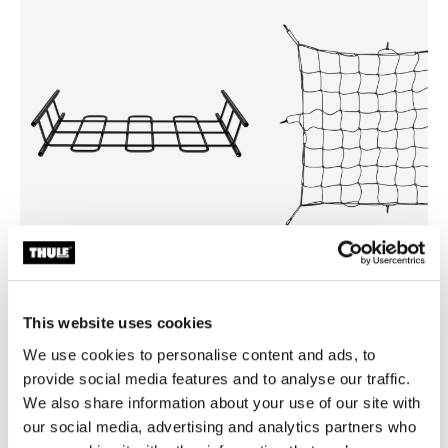
Thule Canyon Extension XT
Thule load net
extensão para bagageiro de teto
rede de carga preto
This website uses cookies
aberto preto
We use cookies to personalise content and ads, to
R$ 859,00
provide social media features and to analyse our traffic.
We also share information about your use of our site with
our social media, advertising and analytics partners who