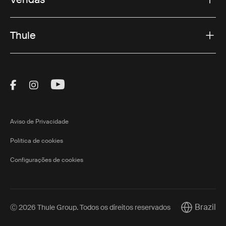
Thule
Visit Thule on Facebook (external link)
Visit Thule on Instagram (external link)
Visit Thule on Youtube (external lin
Aviso de Privacidade
Política de cookies
Configurações de cookies
Brazil
Ⓒ 2026 Thule Group. Todos os direitos reservados
Current mar