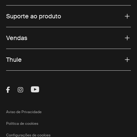
Suporte ao produto
Vendas
Thule
Visit Thule on Facebook (external link)
Visit Thule on Instagram (external link)
Visit Thule on Youtube (external lin
Aviso de Privacidade
Política de cookies
Configurações de cookies