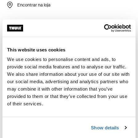
Encontrar na loja
Calcular frete e prazo
Calcular
This website uses cookies
We use cookies to personalise content and ads, to
Mantenha sua solução de carga montada na traseira ou
provide social media features and to analyse our traffic.
bagageiro de teto sempre organizado e sem bagunça
We also share information about your use of our site with
em todas as suas aventuras. Este conjunto de 4
our social media, advertising and analytics partners who
mochilas Thule GoPack foi desenvolvido para uso com
may combine it with other information that you’ve
soluções de carga Thule montadas na traseira e
provided to them or that they’ve collected from your use
otimizar espaço. Ao sair para uma viagem, basta
of their services.
preparar as mochilas em casa e depois carregá-las no
bagageiro de teto ou na solução de carga montada na
traseira – é fácil assim!
Show details