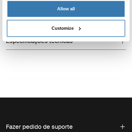
Allow all
Todos os recursos
Toggle features
Customize
Especificações técnicas
Toggle techspec
Fazer pedido de suporte