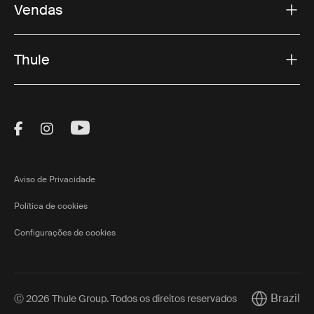
Vendas
Thule
Visit Thule on Facebook (external link)
Visit Thule on Instagram (external link)
Visit Thule on Youtube (external lin
Aviso de Privacidade
Política de cookies
Configurações de cookies
Brazil
Ⓒ 2026 Thule Group. Todos os direitos reservados
Current mar