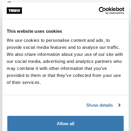
Encontrar na loja
Calcular frete e prazo
This website uses cookies
Calcular
We use cookies to personalise content and ads, to
provide social media features and to analyse our traffic.
We also share information about your use of our site with
Permite transportar uma bicicleta além do seu
our social media, advertising and analytics partners who
bagageiro Thule BackSpace XT.
may combine it with other information that you’ve
provided to them or that they’ve collected from your use
of their services.
Todos os recursos
Toggle features
Show details
Especificações técnicas
Toggle techspec
Allow all