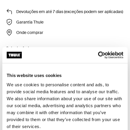
Devoluções em até 7 dias (exceções podem ser aplicadas)
Garantia Thule
Onde comprar
Calcular frete e prazo
Calcular
This website uses cookies
We use cookies to personalise content and ads, to
O Thule Courier Dog Trailer Kit proporciona um passeio
provide social media features and to analyse our traffic.
seguro e confortável para seu cão. Com ele, seu trailer
We also share information about your use of our site with
Thule Courier torna-se ainda mais versátil, permitindo
our social media, advertising and analytics partners who
que você e seu amigo de quatro patas vivam uma vida
may combine it with other information that you’ve
ativa ao ar livre e descubram juntos lugares novos e
provided to them or that they’ve collected from your use
empolgantes.
of their services.