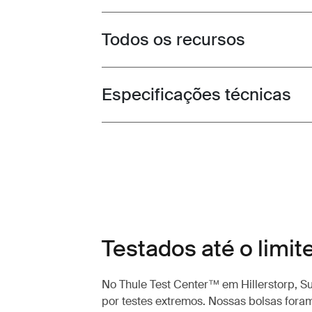
Todos os recursos
Toggle features
Especificações técnicas
Toggle techspec
Testados até o limit
No Thule Test Center™ em Hillerstorp, S
por testes extremos. Nossas bolsas fora