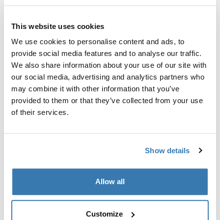
Calcular frete e prazo
This website uses cookies
Calcular
We use cookies to personalise content and ads, to
provide social media features and to analyse our traffic.
We also share information about your use of our site with
our social media, advertising and analytics partners who
Kit adaptador personalizado para montagem do toldo
may combine it with other information that you’ve
Thule em veículos selecionados.
provided to them or that they’ve collected from your use
of their services.
Show details
Especificações técnicas
Toggle techspec
Instruções
Toggle guides and instructions
Allow all
Customize