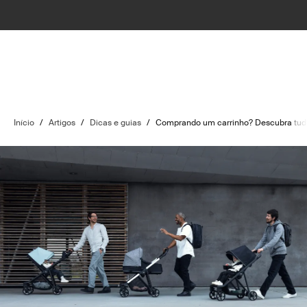
Início
/
Artigos
/
Dicas e guias
/
Comprando um carrinho? Descubra tudo