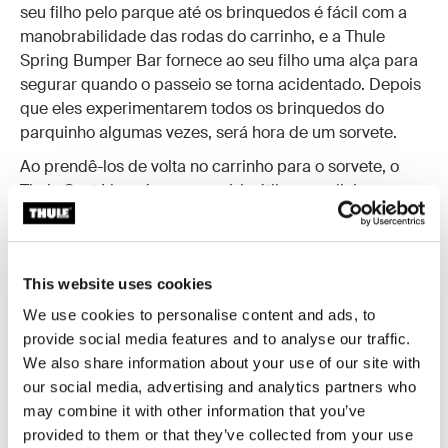
seu filho pelo parque até os brinquedos é fácil com a
manobrabilidade das rodas do carrinho, e a Thule
Spring Bumper Bar fornece ao seu filho uma alça para
segurar quando o passeio se torna acidentado. Depois
que eles experimentarem todos os brinquedos do
parquinho algumas vezes, será hora de um sorvete.
Ao prendê-los de volta no carrinho para o sorvete, o
Thule Seat Liner é um acessório útil para adicionar um
toque de cor ao seu carrinho, mas ele também
proporciona conforto extra ao seu filho. Se o sorvete
começar a ficar pegajoso e pingar (o que
This website uses cookies
provavelmente ocorrerá), tudo o que você terá que
fazer é remover o forro e colocá-lo na máquina de lavar
We use cookies to personalise content and ads, to
quando chegar em casa.
provide social media features and to analyse our traffic.
We also share information about your use of our site with
Após um longo dia fora, seu filho mais novo poderá tirar
our social media, advertising and analytics partners who
um cochilo no carrinho enquanto o mais velho salta na
may combine it with other information that you’ve
Thule Glider Board e vai deslizando no caminho para
provided to them or that they’ve collected from your use
casa.