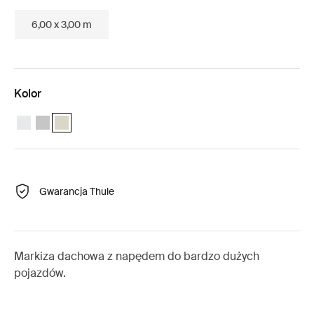
6,00 x 3,00 m
Kolor
Thule Omnistor 9200 Motorized (4.50x3.00) Biały
Thule Omnistor 9200 Motorized (4.50x3.00) Anodowany
Thule Omnistor 9200 Motorized (4.50x3.00) Krem (selecte
Gwarancja Thule
Markiza dachowa z napędem do bardzo dużych
pojazdów.