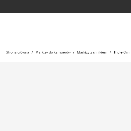
Strona główna
/
Markizy do kamperów
/
Markizy z silnikiem
/
Thule Omn