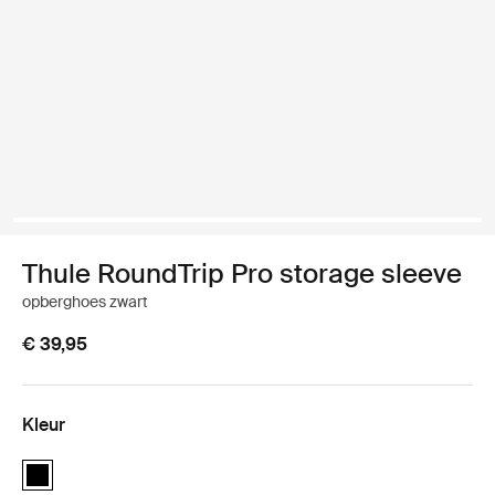
Thule RoundTrip Pro storage sleeve
opberghoes zwart
€ 39,95
Kleur
Thule RoundTrip Pro storage sleeve Zwart (selected)