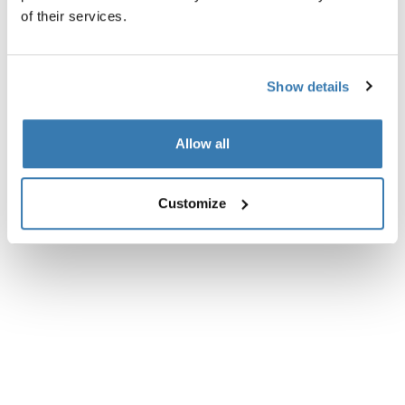
of their services.
Technische specificaties
Toggle techspec
Beoordelingen
Show details
Toggle overview
Allow all
Customize