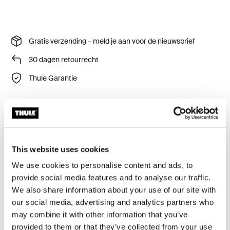
Gratis verzending – meld je aan voor de nieuwsbrief
30 dagen retourrecht
Thule Garantie
Een zachte opberghoes om de inhoud van uw Thule
RoundTrip Pro netjes te houden als die niet wordt
This website uses cookies
gebruikt.
We use cookies to personalise content and ads, to
provide social media features and to analyse our traffic.
We also share information about your use of our site with
our social media, advertising and analytics partners who
Alle eigenschappen
Toggle features
may combine it with other information that you’ve
provided to them or that they’ve collected from your use