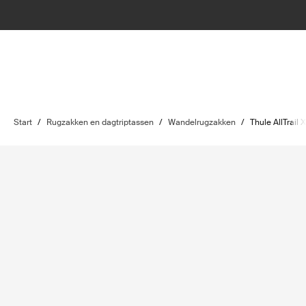
Start
/
Rugzakken en dagtriptassen
/
Wandelrugzakken
/
Thule AllTrail X