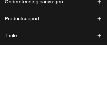
Ondersteuning aanvragen
Productsupport
Thule
Verkoop
Visit Thule on Facebook (external link)
Visit Thule on Instagram (external link)
Visit Thule on Youtube (external lin
Geaccepteerde betaalopties