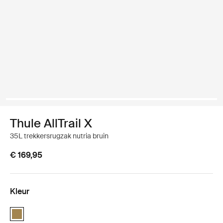
Thule AllTrail X
35L trekkersrugzak nutria bruin
€ 169,95
Kleur
Thule AllTrail X 35L Nutria brown (selected)