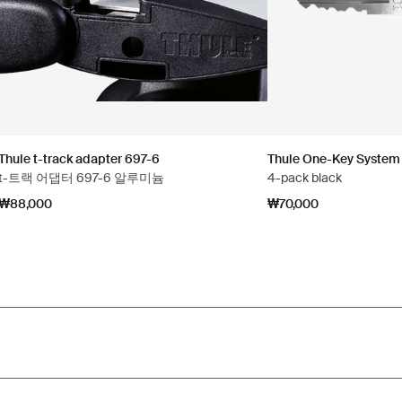
Thule t-track adapter 697-6
Thule One-Key System
t-트랙 어댑터 697-6 알루미늄
4-pack black
₩88,000
₩70,000