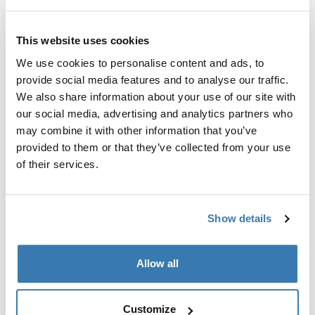
시하여 랙과 캐리어가 내용물과 차량을 손상으로부터 얼마
나 잘 보호하는지 확인합니다.
This website uses cookies
마모 시뮬레이션
We use cookies to personalise content and ads, to
캐리어의 내구성과 장기적인 성능을 평가하기 위해 시간
provide social media features and to analyse our traffic.
경과에 따른 상태를 점검하는 특수 테스트입니다.
We also share information about your use of our site with
our social media, advertising and analytics partners who
환경 노출 테스트
may combine it with other information that you’ve
실제 사용 중 겪을 수 있는 다양한 조건에서의 성능을 평가
provided to them or that they’ve collected from your use
하기 위해, 캐리어를 극심한 고온, 저온, 습기, 자외선 및 화
of their services.
학물질에 노출시킵니다.
Show details
Allow all
Customize