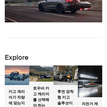
Explore
토우바 카
카고 캐리
후면 장착
고 캐리어
어가 차량
형 카고
를 선택해
에 맞는지
솔루션이
자전거 캐
야 하는