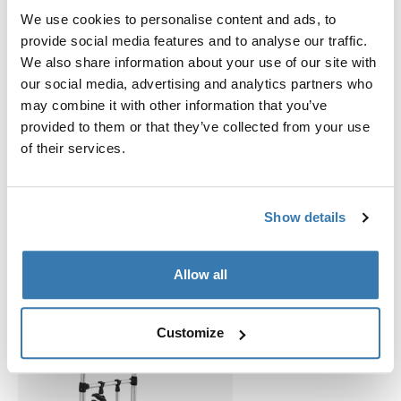
Indirizzo del produttore: Borggatan 5, 335 73
We use cookies to personalise content and ads, to
Hillerstorp, Svezia
provide social media features and to analyse our traffic.
Email: support@thule.com
We also share information about your use of our site with
Sito web: www.thule.com
our social media, advertising and analytics partners who
may combine it with other information that you’ve
provided to them or that they’ve collected from your use
of their services.
Prodotti correlati
Show details
Allow all
Customize