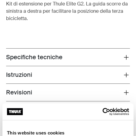
Kit di estensione per Thule Elite G2. La guida scorre da
sinistra a destra per facilitare la posizione della terza
bicicletta.
Specifiche tecniche
Toggle techspec
Istruzioni
Toggle guides and instructions
Revisioni
Toggle overview
Informazioni sulla produzione
Marchio registrato: Thule Sweden AB
This website uses cookies
Nome produttore: Thule Sweden