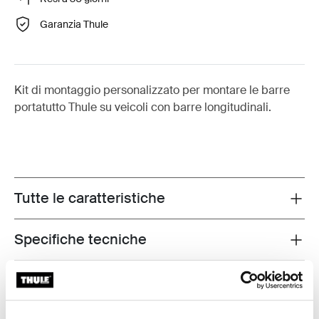
Garanzia Thule
Kit di montaggio personalizzato per montare le barre
portatutto Thule su veicoli con barre longitudinali.
Tutte le caratteristiche
Toggle features
Specifiche tecniche
Toggle techspec
Istruzioni
Toggle guides and instructions