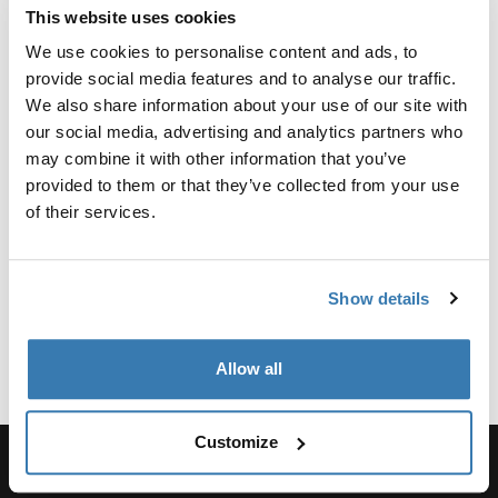
Revisioni
Toggle overview
This website uses cookies
We use cookies to personalise content and ads, to
provide social media features and to analyse our traffic.
Informazioni sulla produzione
We also share information about your use of our site with
Marchio registrato: Thule Sweden AB
our social media, advertising and analytics partners who
Nome produttore: Thule Sweden
may combine it with other information that you’ve
Indirizzo del produttore: Borggatan 5, 335 73
provided to them or that they’ve collected from your use
Hillerstorp, Svezia
of their services.
Email: support@thule.com
Sito web: www.thule.com
Show details
Allow all
Customize