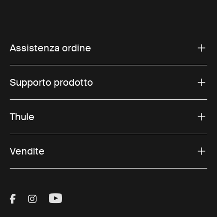
Assistenza ordine
Supporto prodotto
Thule
Vendite
Visit Thule on Facebook (external link)
Visit Thule on Instagram (external link)
Visit Thule on Youtube (external lin