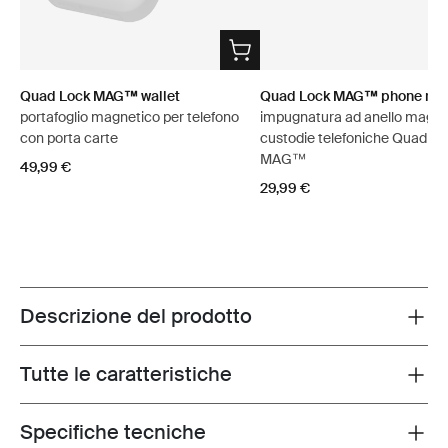
Quad Lock MAG™ wallet
Quad Lock MAG™ phone ring
portafoglio magnetico per telefono
impugnatura ad anello magne
con porta carte
custodie telefoniche Quad Lo
MAG™
49,99 €
29,99 €
Descrizione del prodotto
Toggle overview
Tutte le caratteristiche
Toggle features
Specifiche tecniche
Toggle techspec