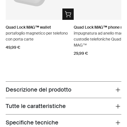
Quad Lock MAG™ wallet
Quad Lock MAG™ phone ring
portafoglio magnetico per telefono
impugnatura ad anello magne
con porta carte
custodie telefoniche Quad Lo
MAG™
49,99 €
29,99 €
Descrizione del prodotto
Toggle overview
Tutte le caratteristiche
Toggle features
Specifiche tecniche
Toggle techspec