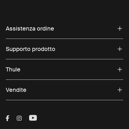
Assistenza ordine
Supporto prodotto
Thule
Vendite
Visit Thule on Facebook (external link)
Visit Thule on Instagram (external link)
Visit Thule on Youtube (external lin