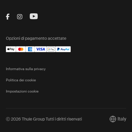
Visit Thule on Facebook (external link)
Visit Thule on Instagram (external link)
Visit Thule on Youtube (external lin
Opzioni di pagamento accettate
Informativa sulla privacy
Politica dei cookie
Impostazioni cookie
Italy
Ⓒ 2026 Thule Group Tutti i diritti riservati
Current m