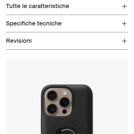
Tutte le caratteristiche
Toggle features
Specifiche tecniche
Toggle techspec
Revisioni
Toggle overview