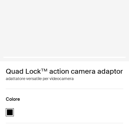
Quad Lock™ action camera adaptor
adattatore versatile per videocamera
Colore
Quad Lock™ action camera adaptor Nero (selected)