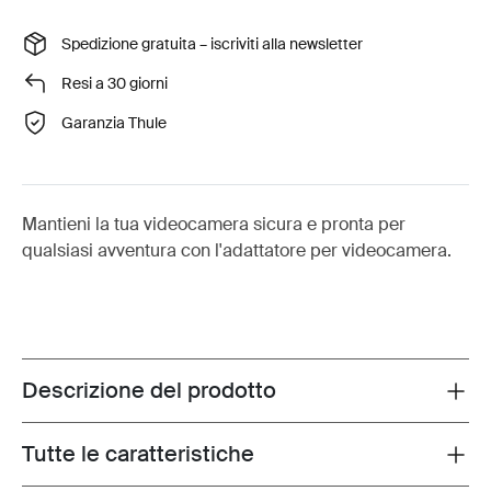
Spedizione gratuita – iscriviti alla newsletter
Resi a 30 giorni
Garanzia Thule
Mantieni la tua videocamera sicura e pronta per
qualsiasi avventura con l'adattatore per videocamera.
Descrizione del prodotto
Toggle overview
Tutte le caratteristiche
Toggle features