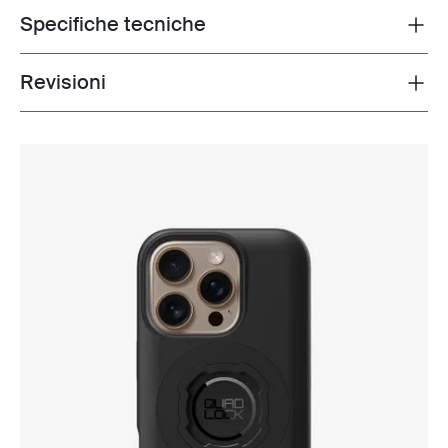
Specifiche tecniche
Toggle techspec
Revisioni
Toggle overview