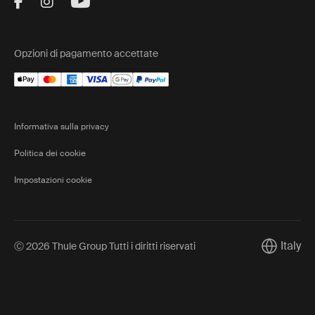
Visit Thule on Facebook (external link)
Visit Thule on Instagram (external link)
Visit Thule on Youtube (external lin
Opzioni di pagamento accettate
Informativa sulla privacy
Politica dei cookie
Impostazioni cookie
Italy
Ⓒ 2026 Thule Group Tutti i diritti riservati
Current m