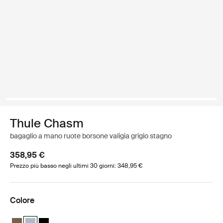
Thule Chasm
bagaglio a mano ruote borsone valigia grigio stagno
358,95 €
Prezzo più basso negli ultimi 30 giorni: 348,95 €
Colore
Thule Chasm wheeled duffel suitcase Cachi profondo
Thule Chasm wheeled duffel suitcase Grigio stagno (selected)
Thule Chasm wheeled duffel suitcase Nero