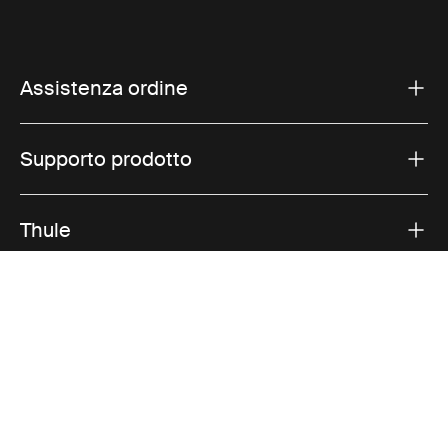
Assistenza ordine
Supporto prodotto
Thule
Vendite
Visit Thule on Facebook (external link)
Visit Thule on Instagram (external link)
Visit Thule on Youtube (external lin