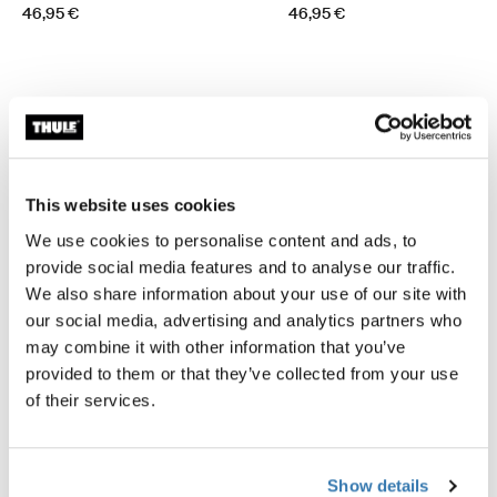
46,95 €
46,95 €
Descrizione del prodotto
Toggle overview
This website uses cookies
Tutte le caratteristiche
Toggle features
We use cookies to personalise content and ads, to
provide social media features and to analyse our traffic.
We also share information about your use of our site with
Specifiche tecniche
Toggle techspec
our social media, advertising and analytics partners who
may combine it with other information that you’ve
Istruzioni
Toggle guides and instructions
provided to them or that they’ve collected from your use
of their services.
Revisioni
Toggle overview
Show details