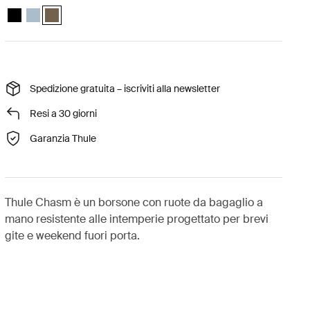
Thule Chasm wheeled carry-on duffel Nero
Thule Chasm wheeled carry-on duffel Grigio stagno
Thule Chasm wheeled carry-on duffel Cachi profondo (select
Spedizione gratuita – iscriviti alla newsletter
Resi a 30 giorni
Garanzia Thule
Thule Chasm è un borsone con ruote da bagaglio a
mano resistente alle intemperie progettato per brevi
gite e weekend fuori porta.