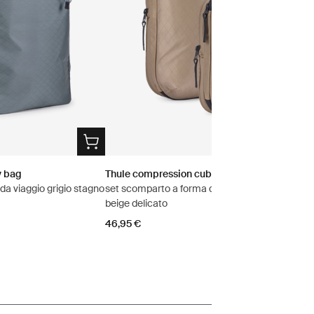
y bag
Thule compression cube set
da viaggio grigio stagno
set scomparto a forma di cubo small/medium
beige delicato
46,95 €