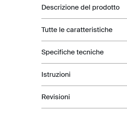
Descrizione del prodotto
Toggle overview
Tutte le caratteristiche
Toggle features
Specifiche tecniche
Toggle techspec
Istruzioni
Toggle guides and instructions
Revisioni
Toggle overview