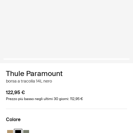
Thule Paramount
borsa a tracolla 14L nero
122,95 €
Prezzo più basso negli ultimi 30 giorni: 112,95 €
Colore
Thule Paramount messenger 14L Beige delicato
Thule Paramount messenger 14L Nero (selected)
Thule Paramount messenger 14L Verde chiaro