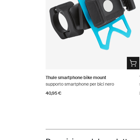
Thule smartphone bike mount
supporto smartphone per bici nero
40,95 €
Toggle overview