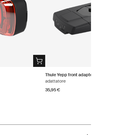
Thule Yepp front adapter
adattatore
35,95 €