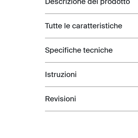
Descrizione del prodotto
Tutte le caratteristiche
Toggle features
Specifiche tecniche
Toggle techspec
Istruzioni
Toggle guides and instructions
Revisioni
Toggle overview