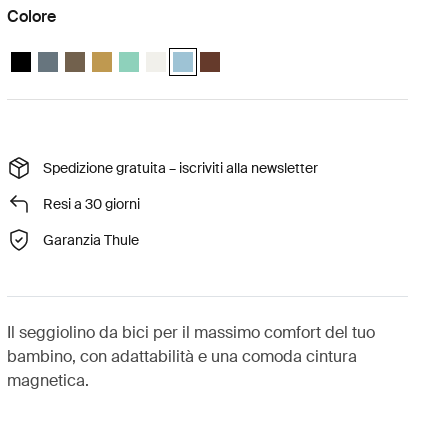
Colore
Thule Yepp Nexxt 2 Nero mezzanotte
Thule Yepp Nexxt 2 Ardesia scura
Thule Yepp Nexxt 2 Cachi profondo
Thule Yepp Nexxt 2 Giallo lucidato
Thule Yepp Nexxt 2 Maxi Mint Green
Thule Yepp Nexxt 2 Maxi Snow White
Thule Yepp Nexxt 2 Maxi Acquamarina (sele
Thule Yepp Nexxt 2 Maxi Chocolate Br
Spedizione gratuita – iscriviti alla newsletter
Resi a 30 giorni
Garanzia Thule
Il seggiolino da bici per il massimo comfort del tuo
bambino, con adattabilità e una comoda cintura
magnetica.