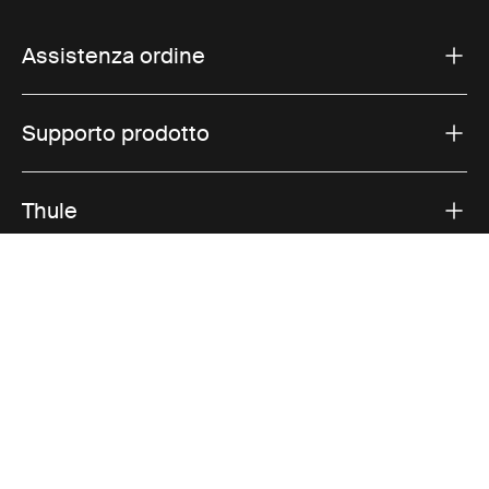
Assistenza ordine
Supporto prodotto
Thule
Vendite
Visit Thule on Facebook (external link)
Visit Thule on Instagram (external link)
Visit Thule on Youtube (external lin
Opzioni di pagamento accettate