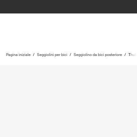
Pagina iniziale
/
Seggiolini per bici
/
Seggiolino da bici posteriore
/
Thul