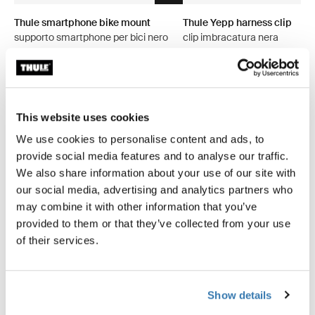
Thule smartphone bike mount
Thule Yepp harness clip
supporto smartphone per bici nero
clip imbracatura nera
40,95 €
10,95 €
This website uses cookies
We use cookies to personalise content and ads, to
provide social media features and to analyse our traffic.
We also share information about your use of our site with
Descrizione del prodotto
Toggle overview
our social media, advertising and analytics partners who
may combine it with other information that you’ve
Tutte le caratteristiche
Toggle features
provided to them or that they’ve collected from your use
of their services.
Specifiche tecniche
Toggle techspec
Show details
Istruzioni
Toggle guides and instructions