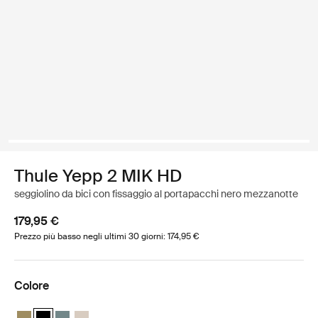
Thule Yepp 2 MIK HD
seggiolino da bici con fissaggio al portapacchi nero mezzanotte
179,95 €
Prezzo più basso negli ultimi 30 giorni: 174,95 €
Colore
Thule Yepp 2 MIK HD Verde nutria
Thule Yepp 2 MIK HD Nero mezzanotte (selected)
Thule Yepp 2 MIK HD Blu medio
Thule Yepp 2 MIK HD Sabbia morbida