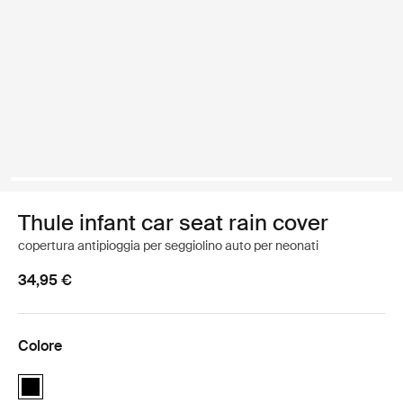
Thule infant car seat rain cover
copertura antipioggia per seggiolino auto per neonati
34,95 €
Colore
Thule infant car seat rain cover Nero (selected)