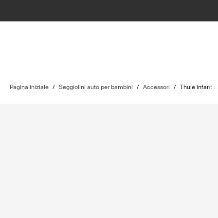
Pagina iniziale
/
Seggiolini auto per bambini
/
Accessori
/
Thule infant c