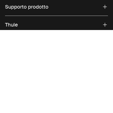
Supporto prodotto
Thule
Vendite
Visit Thule on Facebook (external link)
Visit Thule on Instagram (external link)
Visit Thule on Youtube (external lin
Opzioni di pagamento accettate
Informativa sulla privacy