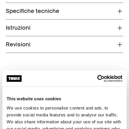
Specifiche tecniche
Toggle techspec
Istruzioni
Toggle guides and instructions
Revisioni
Toggle overview
This website uses cookies
We use cookies to personalise content and ads, to
provide social media features and to analyse our traffic.
We also share information about your use of our site with
our social media, advertising and analytics partners who