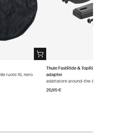
Thule FastRide & TopRide around-the-bar
elle ruote XL nero
adapter
adattatore around-the-bar nero
20,95 €