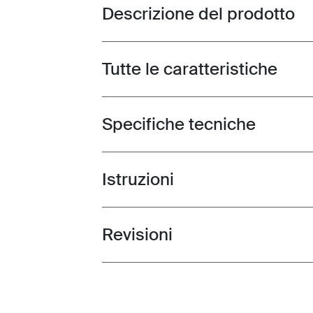
Descrizione del prodotto
Toggle overview
Tutte le caratteristiche
Toggle features
Specifiche tecniche
Toggle techspec
Istruzioni
Toggle guides and instructions
Revisioni
Toggle overview