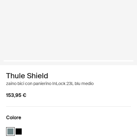
Thule Shield
zaino bici con panierino InLock 23L blu medio
153,95 €
Colore
Thule Shield backpack with InLock 23L Blu medio (selected)
Thule Shield backpack with InLock 23L Nero