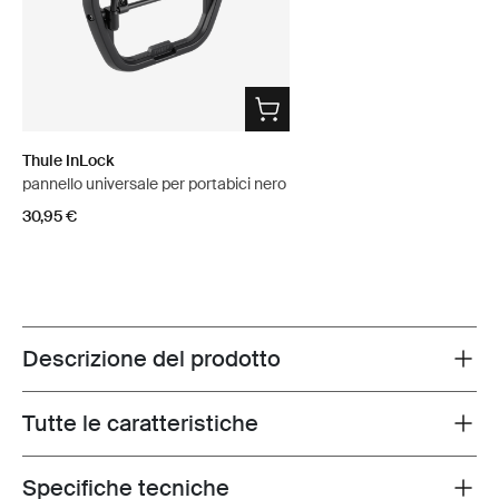
Thule InLock
pannello universale per portabici nero
30,95 €
Descrizione del prodotto
Toggle overview
Tutte le caratteristiche
Toggle features
Specifiche tecniche
Toggle techspec