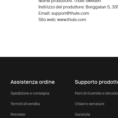
Nome produttore: Thule Sweden
Indirizzo del produttore: Borggatan 5, 335
Email: support@thule.com
Sito web: www.thule.com
Assistenza ordine
Supporto prodott
Spedizione e consegna
Parti di ricambio e istruzio
Termini di vendita
Chiavi e serrature
Recesso
Garanzia