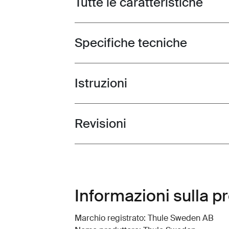
Tutte le caratteristiche
Specifiche tecniche
Toggle techspec
Istruzioni
Toggle guides and instructions
Revisioni
Toggle overview
Informazioni sulla p
Marchio registrato: Thule Sweden AB