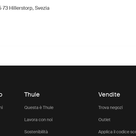
 73 Hillerstorp, Svezia
o
Thule
Vendite
ni
Questa è Thule
Trova negozi
Lavora con noi
Outlet
Sostenibilità
Applica il codice s