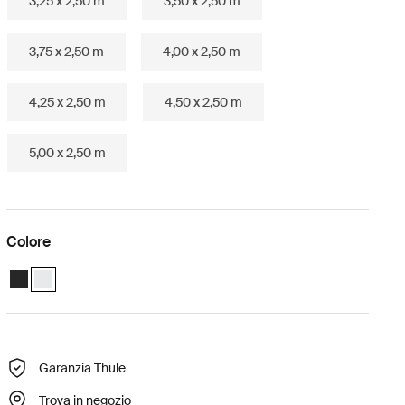
3,25 x 2,50 m
3,50 x 2,50 m
3,75 x 2,50 m
4,00 x 2,50 m
4,25 x 2,50 m
4,50 x 2,50 m
5,00 x 2,50 m
Colore
Thule Omnistor 6300 (3.00x2.50) Antracite
Thule Omnistor 6300 (3.00x2.50) Bianco (selected)
Garanzia Thule
Trova in negozio