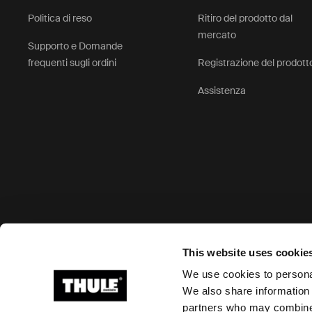
Politica di reso
Ritiro del prodotto dal
mercato
Supporto e Domande
frequenti sugli ordini
Registrazione del prodott
Assistenza
Opzioni di pagamento accettate
This website uses cookie
We use cookies to personal
We also share information 
partners who may combine i
Ⓒ 2026 Thule Group Tutti i diritti riservati