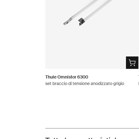
Thule Omnistor 6300
set braccio di tensione anodizzato grigio
Toggle features