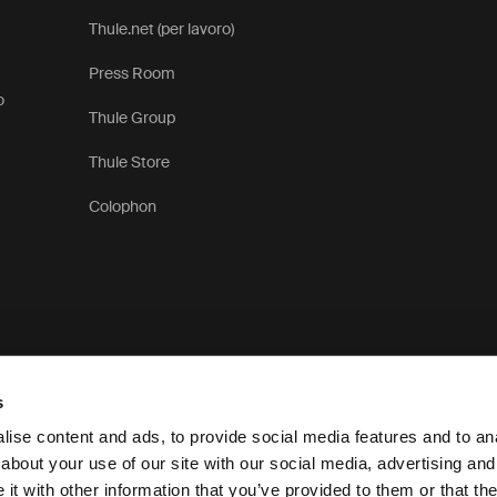
Thule.net (per lavoro)
Press Room
o
Thule Group
Thule Store
Colophon
s
ise content and ads, to provide social media features and to anal
about your use of our site with our social media, advertising and
t with other information that you’ve provided to them or that the
Informativa sulla