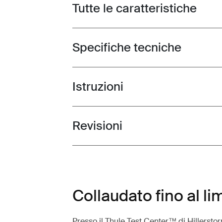
Tutte le caratteristiche
Toggle features
Specifiche tecniche
Toggle techspec
Istruzioni
Toggle guides and instructions
Revisioni
Toggle overview
Collaudato fino al li
Presso il Thule Test Center™ di Hillerstorp,