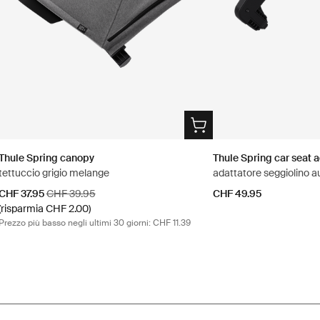
Thule Spring canopy
Thule Spring car seat 
tettuccio grigio melange
adattatore seggiolino a
Prezzo di vendita
Prezzo originale
CHF 37.95
CHF 39.95
CHF 49.95
(risparmia CHF 2.00)
Prezzo più basso negli ultimi 30 giorni: CHF 11.39