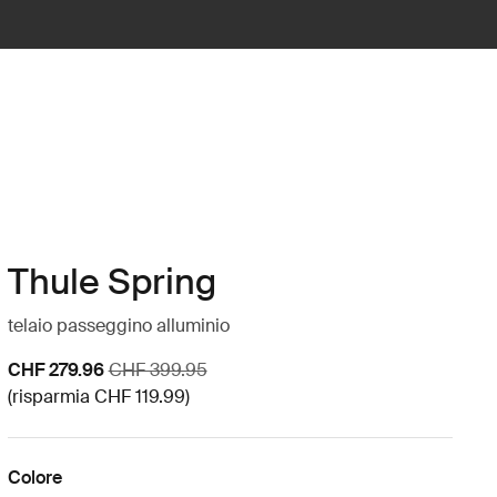
Thule Spring
telaio passeggino alluminio
Prezzo di vendita
Prezzo originale
CHF 279.96
CHF 399.95
(risparmia CHF 119.99)
Colore