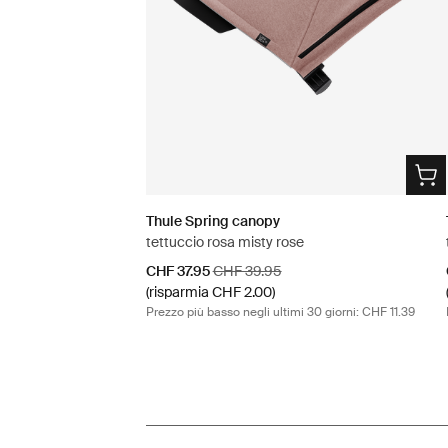
Thule Spring canopy
tettuccio rosa misty rose
Prezzo di vendita
Prezzo originale
CHF 37.95
CHF 39.95
(risparmia CHF 2.00)
Prezzo più basso negli ultimi 30 giorni: CHF 11.39