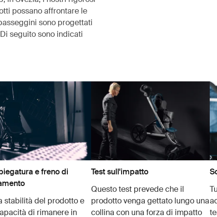
otti possano affrontare le
i passeggini sono progettati
Di seguito sono indicati
piegatura e freno di
Test sull'impatto
So
namento
Questo test prevede che il
Tu
a stabilità del prodotto e
prodotto venga gettato lungo una
ac
capacità di rimanere in
collina con una forza di impatto
te