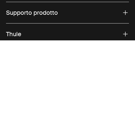
Supporto prodotto
Thule
Vendite
Visit Thule on Facebook (external link)
Visit Thule on Instagram (external link)
Visit Thule on Youtube (external lin
Opzioni di pagamento accettate