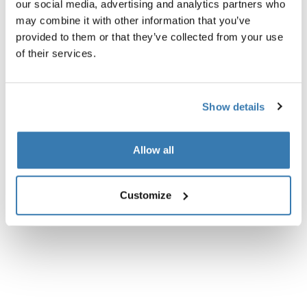
our social media, advertising and analytics partners who
may combine it with other information that you’ve
Tutte le caratteristiche
Toggle features
provided to them or that they’ve collected from your use
of their services.
Specifiche tecniche
Toggle techspec
Show details
Istruzioni
Toggle guides and instructions
Allow all
Revisioni
Toggle overview
Customize