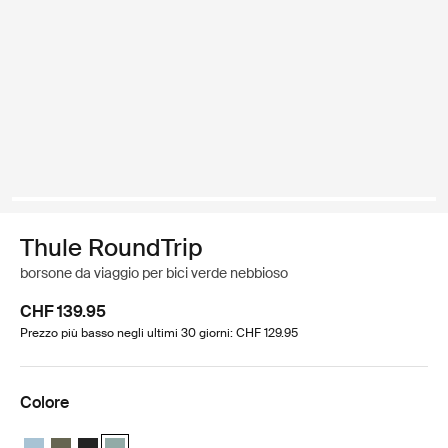
Thule RoundTrip
borsone da viaggio per bici verde nebbioso
CHF 139.95
Prezzo più basso negli ultimi 30 giorni: CHF 129.95
Colore
Thule RoundTrip bike duffel 55L Blu medio
Thule RoundTrip bike duffel 55L Cachi profondo
Thule RoundTrip bike duffel 55L Nero
Thule RoundTrip bike duffel 55L Verde nebbioso (selec